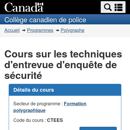
Search
Re
Passer
Passer
and
et
au
à
Collège canadien de police
menus
contenu
la
m
Vous
principal
version
Accueil
Programmes
Polygraphe
êtes
HTML
simplifiée
ici :
Cours sur les techniques
d'entrevue d'enquête de
sécurité
Détails du cours
Secteur de programme :
Formation
polygraphique
Code du cours :
CTEES