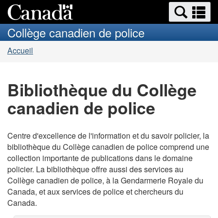
Search
Re
Passer
Passer
and
et
au
à
Collège canadien de police
menus
contenu
la
m
Vous
principal
version
Accueil
êtes
HTML
simplifiée
ici :
Bibliothèque du Collège
canadien de police
Centre d'excellence de l'information et du savoir policier, la
bibliothèque du Collège canadien de police comprend une
collection importante de publications dans le domaine
policier. La bibliothèque offre aussi des services au
Collège canadien de police, à la Gendarmerie Royale du
Canada, et aux services de police et chercheurs du
Canada.